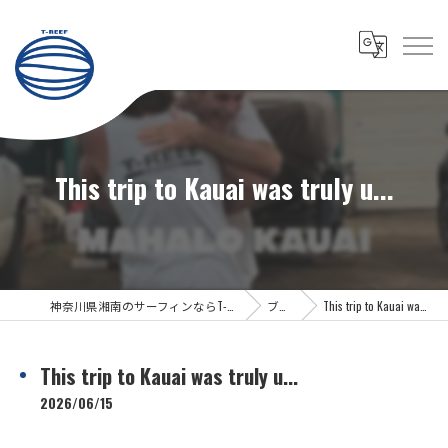
This trip to Kauai was truly u...
神奈川県湘南のサーフィンならT-REEF SURFBOARD
ブログ
This trip to Kauai was truly u...
This trip to Kauai was truly u...
2026/06/15